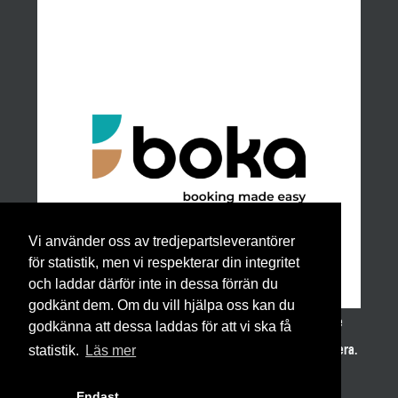
Vi använder oss av tredjepartsleverantörer
för statistik, men vi respekterar din integritet
och laddar därför inte in dessa förrän du
godkänt dem. Om du vill hjälpa oss kan du
För bokning av slungrummet använder vi det nätbaserade
godkänna att dessa laddas för att vi ska få
bokningsprogrammet BOKA vilket vi varmt kan rekommendera.
statistik.
Läs mer
Endast