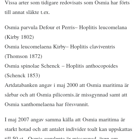
Vissa arter som tidigare redovisats som Osmia har förts
till annat släkte t.ex.
Osmia parvula Defour et Perris– Hoplitis leucomelana
(Kirby 1802)
Osmia leucomelaena Kirby– Hoplitis claviventris
(Thomson 1872)
Osmia spinolae Schenck – Hoplitis anthocopoides
(Schenck 1853)
Artdatabanken angav i maj 2000 att Osmia maritima är
sårbar och att Osmia pilicornis.är missgynnad samt att
Osmia xanthomelaena har försvunnit.
I maj 2007 angav samma källa att Osmia maritima är
starkt hotad och att antalet individer toalt kan uppskattas
till 50 st.. Osmia aurulenta är missgynad, även om