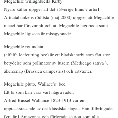
Megachile willughbiella Kirby
Nyare källor uppger att det i Sverige finns 7 arterI
Artdatabankens rödlista (maj 2000) uppges att Megachile
maaci har försvunnit och att Megachile lagopoda samt
Megachile ligiseca är missgynnade.
Megachile rotundata
(alfalfa leafcutting bee) är ett bladskärarbi som fått stor
betydelse som pollinatör av luzern (Medicago sativa ),
åkersenap (Brassica campestris) och ärtväxter.
Megachile pluto, Wallace’s bee.
Ett bi som kan vara värt några rader.
Alfred Russel Wallance 1823-1913 var en
upptäcksresande av det klassiska slaget. Han tillbringade
fyra år i Amazonas och förlorada så gott som alla