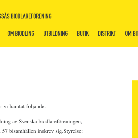
GSÅS BIODLAREFÖRENING
OM BIODLING
UTBILDNING
BUTIK
DISTRIKT
OM BI
r vi hämtat följande:
elning av Svenska biodlareföreningen,
57 bisamhällen inskrev sig.Styrelse: