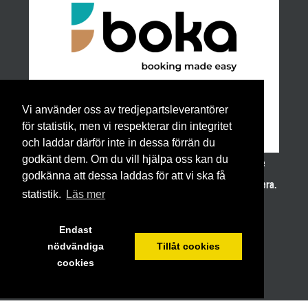
Vi använder oss av tredjepartsleverantörer
för statistik, men vi respekterar din integritet
och laddar därför inte in dessa förrän du
godkänt dem. Om du vill hjälpa oss kan du
För bokning av slungrummet använder vi det nätbaserade
godkänna att dessa laddas för att vi ska få
bokningsprogrammet BOKA vilket vi varmt kan rekommendera.
statistik.
Läs mer
Endast
nödvändiga
Tillåt cookies
cookies