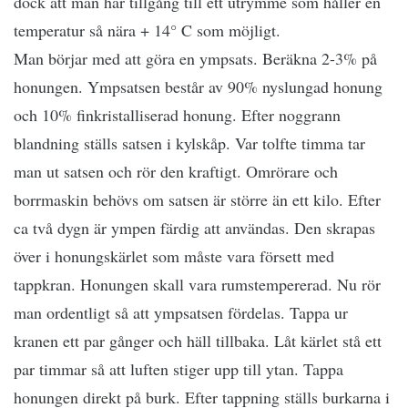
dock att man har tillgång till ett utrymme som håller en
temperatur så nära + 14° C som möjligt.
Man börjar med att göra en ympsats. Beräkna 2-3% på
honungen. Ympsatsen består av 90% nyslungad honung
och 10% finkristalliserad honung. Efter noggrann
blandning ställs satsen i kylskåp. Var tolfte timma tar
man ut satsen och rör den kraftigt. Omrörare och
borrmaskin behövs om satsen är större än ett kilo. Efter
ca två dygn är ympen färdig att användas. Den skrapas
över i honungskärlet som måste vara försett med
tappkran. Honungen skall vara rumstempererad. Nu rör
man ordentligt så att ympsatsen fördelas. Tappa ur
kranen ett par gånger och häll tillbaka. Låt kärlet stå ett
par timmar så att luften stiger upp till ytan. Tappa
honungen direkt på burk. Efter tappning ställs burkarna i