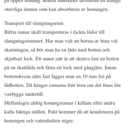
på öppen honung. Röken innehåller dessutom en mängd
otrevliga ämnen som kan absorberas av honungen.
Transport till slungningsrum
Bifria ramar skall transporteras i täckta lådor till
slungningsrummet. Har man valt att borsta av bina vid
skattningen, så bör man ha en låda med botten och
skjutbart lock. Ett annat sätt är att skruva fast en botten
på en skattlåda och fästa ett lock med gångjärn. Innan
bottenskivan sätts fast lägger man en 10 mm list på
lådbotten. Då hänger ramarna fritt även om det finns lite
vaxbygge undertill.
Mellanlagra aldrig honungsramar i källare eller andra
kalla fuktiga ställen. Fukt kommer då att kondensera på
honungen och vattenhalten stiger.