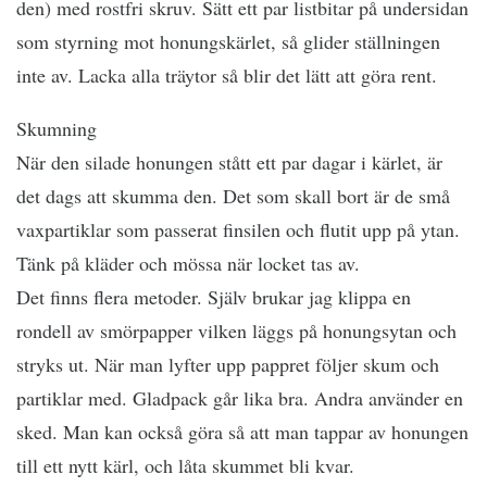
den) med rostfri skruv. Sätt ett par listbitar på undersidan
som styrning mot honungskärlet, så glider ställningen
inte av. Lacka alla träytor så blir det lätt att göra rent.
Skumning
När den silade honungen stått ett par dagar i kärlet, är
det dags att skumma den. Det som skall bort är de små
vaxpartiklar som passerat finsilen och flutit upp på ytan.
Tänk på kläder och mössa när locket tas av.
Det finns flera metoder. Själv brukar jag klippa en
rondell av smörpapper vilken läggs på honungsytan och
stryks ut. När man lyfter upp pappret följer skum och
partiklar med. Gladpack går lika bra. Andra använder en
sked. Man kan också göra så att man tappar av honungen
till ett nytt kärl, och låta skummet bli kvar.