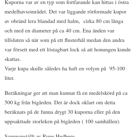
Kuporna var av en typ som fortfarande kan hittas i östra
medelhavsområdet. Det var liggande rörformade kupor
av obränd lera blandad med halm, cirka 80 cm långa
och med en diameter på ca 40 cm. Ena änden var
tillsluten så när som på ett flusterhål medan den andra
var försett med ett löstagbart lock så att honungen kunde
skattas.
Varje kupa skulle således ha haft en volym på 95-100
liter.
Beräkningar ger att man kunnat få en medelskörd på ca
500 kg från bigården. Det är dock oklart om detta
beräknats på de funna drygt 30 kuporna eller på den
uppsakttade storleken på bigården ( 100 samhällen).
Sammanställt av Rune Hedberg